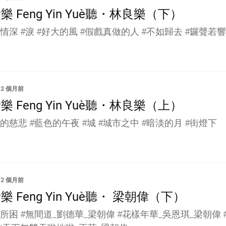
樂 Feng Yin Yue｜聽・林良樂（下）
情深 #淚 #好大的風 #假戲真做的人 #不如歸去 #鑼聲若響
2 個月前
樂 Feng Yin Yue｜聽・林良樂（上）
的慈悲 #藍色的午夜 #城 #城市之中 #暗淡的月 #街燈下
2 個月前
樂 Feng Yin Yue｜聽・ 梁朝偉（下）
所困 #無間道_劉德華_梁朝偉 #花樣年華_吳恩琪_梁朝偉