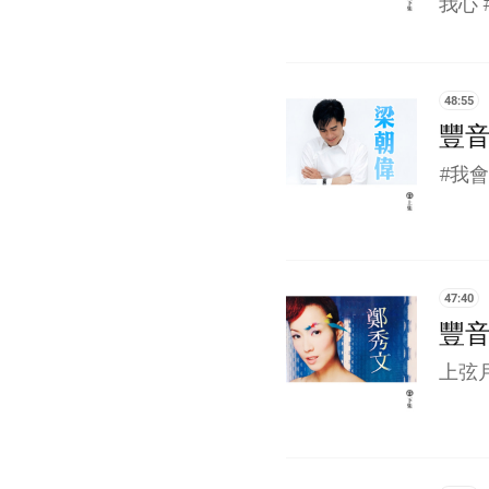
我心
48:55
豐音
#我
47:40
豐音
上弦月