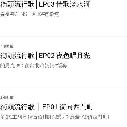
街頭流行歌│EP03 情歌淡水河
春夢#MENS_TALK#有影無
2 個月前
街頭流行歌│EP02 夜色唱月光
樣的月光 #今夜台北冷清清#認錯
2 個月前
街頭流行歌 │ EP01 衝向西門町
單⟨民主阿草⟩#伍佰⟨樓仔厝⟩#李壽全⟨佔領西門町⟩