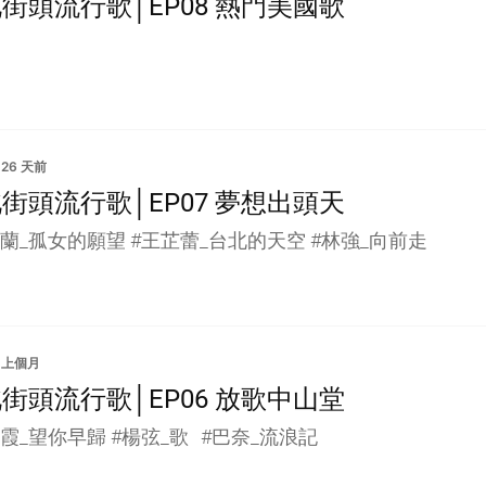
街頭流行歌│EP08 熱門美國歌
26 天前
街頭流行歌│EP07 夢想出頭天
蘭_孤女的願望 #王芷蕾_台北的天空 #林強_向前走
上個月
街頭流行歌│EP06 放歌中山堂
霞_望你早歸 #楊弦_歌 #巴奈_流浪記