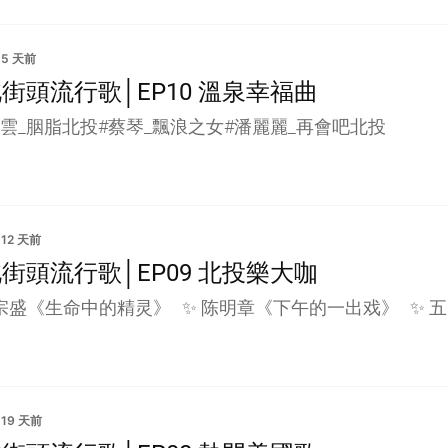
5 天前
街頭流行歌│EP10 溫泉幸福曲
越雲_胭脂北投#蔡琴_飄浪之女#潘麗麗_再會吧北投
12 天前
街頭流行歌│EP09 北投樂大咖
李宗盛《生命中的精灵》 ✨ 陈明章《下午的一出戏》 ✨ 
19 天前