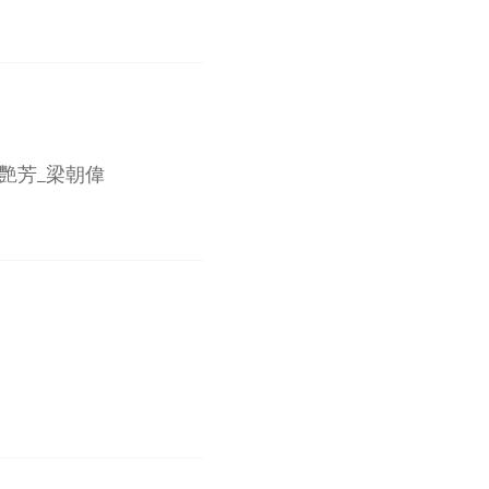
梅艷芳_梁朝偉