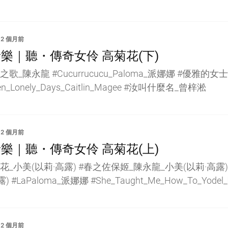
2 個月前
樂｜聽・傳奇女伶 高菊花(下)
之歌_陳永龍 #Cucurrucucu_Paloma_派娜娜 #優雅的女
en_Lonely_Days_Caitlin_Magee #汝叫什麼名_曾梓淞
2 個月前
樂｜聽・傳奇女伶 高菊花(上)
花_小美(以莉·高露) #春之佐保姬_陳永龍_小美(以莉·高露
) #LaPaloma_派娜娜 #She_Taught_Me_How_To_Yode
2 個月前