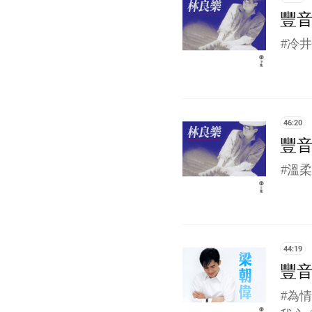
豐音
#冷井
46:20
豐音
#溫柔
44:19
豐音
#為情