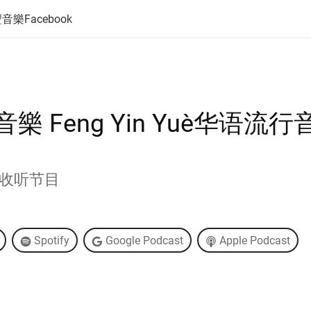
音樂Facebook
音樂 Feng Yin Yue－华语流
收听节目
Spotify
Google Podcast
Apple Podcast