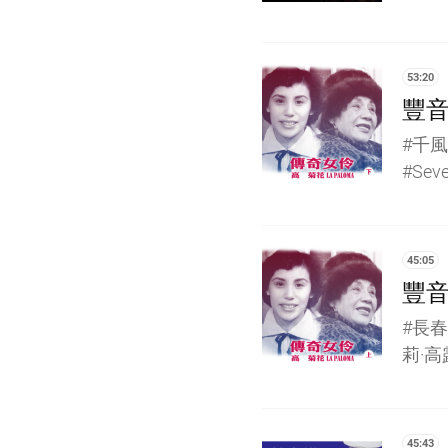
53:20
豐音
#千風
#Sev
45:05
豐音
#長春
莉·高露
45:43