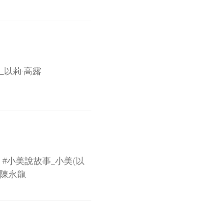
士_以莉·高露
) #小美說故事_小美(以
l_陳永龍