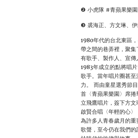
❷ 小虎隊 #青蘋果樂園 
❸ 裘海正、方文琳、伊
1980年代的台北東
帶之間的巷弄裡，聚集
有歌手、製作人、宣傳
1983年成立的點將
歌手。當年唱片圈甚至
力。 而由童星選秀節
首〈青蘋果樂園〉席捲
立飛鷹唱片，簽下方文
啟賢合唱〈年輕的心〉
為許多人青春歲月的重
歌聲，至今仍在我們的