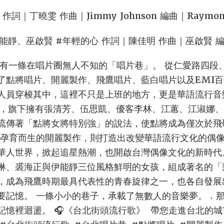
作詞｜丁曉雯 作曲｜Jimmy Johnson 編曲｜Raymon
能靜、巫啟賢 #年輕的心 作詞｜陳佳明 作曲｜巫啟賢 
區，有一條在唱片圈無人不知的「唱片巷」。 從仁愛路四段
了點將唱片、開麗製作、飛鷹唱片、藍白唱片以及EMI
人員穿梭其中，這裡不只是上班的地方，更是華語流行音
唱片，旗下擁有張清芳、伍思凱、優客李林、江蕙、江淑娜
流傳著「點將女將特別強」的說法，使點將成為僅次於飛
目孕育而生的開麗製作，則打造出改變華語流行文化的偶
華人世界，掀起追星熱潮，也開啟台灣偶像文化的新時代。 
琳、裘海正與伊能靜三位風格鮮明的女孩，組成著名的「
，成為飛鷹時期最具代表性的青春旋律之一，也各自發展
要記憶。 一條小小的巷子，承載了無數人的音樂夢。 . 
記憶裡迴盪。 🎧《台北街頭流行歌》 帶您走進台北的城