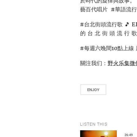
於時代的旋律與故事。 
藝百代唱片 #華語流行
#台北街頭流行歌 🎵 
的 台 北 街 頭 流 
#每週六晚間10點上線 
關注我们：
野火乐集微
ENJOY
LISTEN THIS
26:49