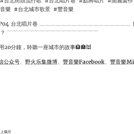
#台北街頭流行歌 #台北唱片巷 #點將唱片 #開麗製作 
音樂 #台北城市歌景 #豐音樂
EP04 台北唱片巷 ﹏﹏﹏﹏﹏﹏﹏﹏﹏﹏﹏﹏﹏﹏﹏﹏﹏ 留 
行 歌？ ﹋﹋﹋﹋﹋﹋﹋﹋﹋﹋﹋﹋﹋﹋﹋﹋﹋
用20分鐘，聆聽一座城市的故事🏦🏣🕍
信公众号
、
野火乐集微博
、
豐音樂Facebook
、
豐音樂Mix
上個月