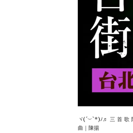
ヾ(´︶`*)ﾉ♬ 三 首 
曲｜陳揚