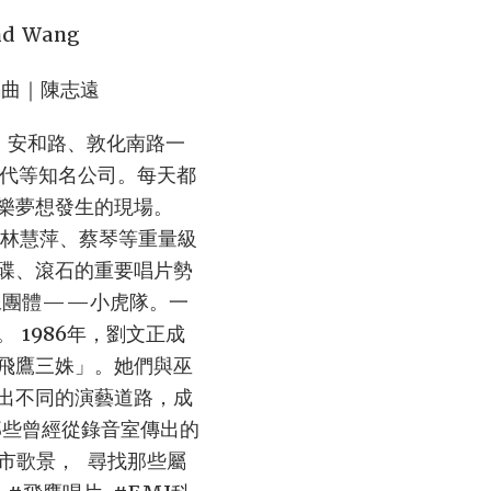
d Wang
編曲｜陳志遠
、安和路、敦化南路一
百代等知名公司。每天都
樂夢想發生的現場。
、林慧萍、蔡琴等重量級
碟、滾石的重要唱片勢
像團體——小虎隊。一
1986年，劉文正成
飛鷹三姝」。她們與巫
出不同的演藝道路，成
那些曾經從錄音室傳出的
市歌景， 尋找那些屬