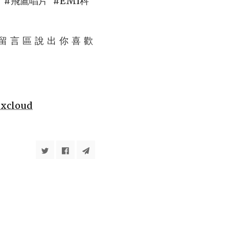
#飛鷹唱片 #EMI科
言 區 說 出 你 喜 歡
cloud