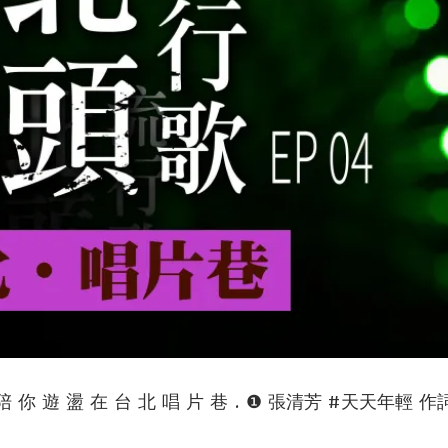
歌 陪 你 遊 盪 在 台 北 唱 片 巷 . ❶ 張清芳 #天天年輕