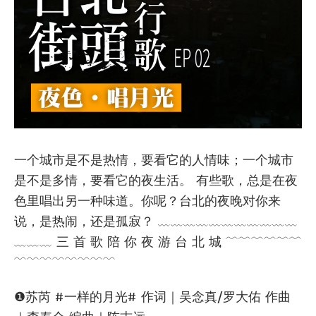
一个城市是不是热情，要看它的人情味；一个城市
是不是多情，要看它的夜生活。 有些歌，总是在夜
色里唱出另一种味道。你呢？台北的夜晚对你来
说，是热闹，还是孤寂？ ﹏﹏﹏﹏﹏﹏﹏﹏﹏﹏﹏
﹏﹏﹏ 三 首 歌 陪 你 夜 游 台 北 城 ﹋﹋﹋﹋﹋﹋
﹋﹋﹋﹋﹋﹋﹋﹋
❶苏芮 #一样的月光# 作词｜吴念真/罗大佑 作曲