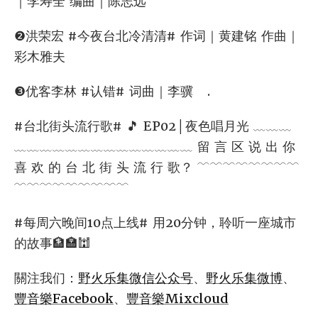
｜李寿全 编曲｜陈志远
❷洪荣宏 #今夜台北冷清清# 作词｜黄建铭 作曲｜
彩木雅夫
❸优客李林 #认错# 词曲｜李骥 ⠀.
#台北街头流行歌# 🎵 EP02│夜色唱月光 ﹏﹏﹏
﹏﹏﹏﹏﹏﹏﹏﹏﹏﹏﹏﹏﹏﹏ 留 言 区 说 出 你
喜 欢 的 台 北 街 头 流 行 歌？ ﹋﹋﹋﹋﹋﹋﹋﹋
﹋﹋﹋﹋﹋﹋﹋﹋﹋
#每周六晚间10点上线# 用20分钟，聆听一座城市
的故事🏦🏣🕍
關注我们：
野火乐集微信公众号
、
野火乐集微博
、
豐音樂Facebook
、
豐音樂Mixcloud