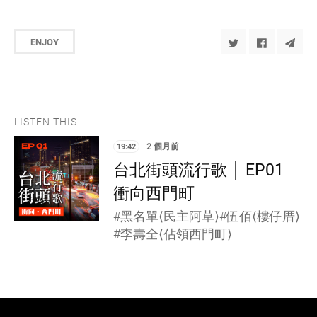
ENJOY
LISTEN THIS
19:42
2 個月前
台北街頭流行歌 │ EP01
衝向西門町
#黑名單⟨民主阿草⟩#伍佰⟨樓仔厝⟩
#李壽全⟨佔領西門町⟩