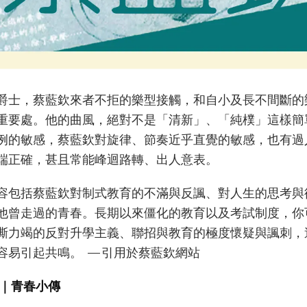
爵士，蔡藍欽來者不拒的樂型接觸，和自小及長不間斷的
重要處。他的曲風，絕對不是「清新」、「純樸」這樣簡
例的敏感，蔡藍欽對旋律、節奏近乎直覺的敏感，也有過
端正確，甚且常能峰迴路轉、出人意表。
容包括蔡藍欽對制式教育的不滿與反諷、對人生的思考與
正是他曾走過的青春。長期以來僵化的教育以及考試制度，
嘶力竭的反對升學主義、聯招與教育的極度懷疑與諷刺，
容易引起共鳴。 —引用於蔡藍欽網站
｜青春小傳