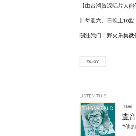
【由台灣資深唱片人熊
〖每週六、日晚上10點
關注我们：
野火乐集微
ENJOY
LISTEN THIS
43:06
豐音樂
#他的