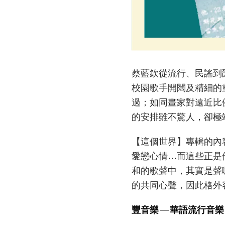
蔡藍欽從流行、民謠到
校園歌手開闊及精細的
過；如同畫家對遠近比
的安排雖不驚人，卻極
【這個世界】專輯的內
愛戀心情...而這些
和的歌聲中，其實是聲
的共同心聲，因此格外
豐音樂—華語流行音樂