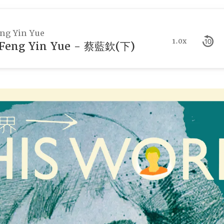
g Yin Yue
1.0x
eng Yin Yue - 蔡藍欽(下)