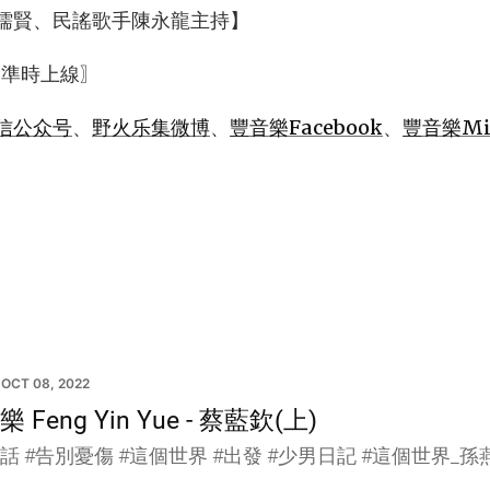
儒賢、民謠歌手陳永龍主持】
 準時上線〗
信公众号
、
野火乐集微博
、
豐音樂Facebook
、
豐音樂Mix
OCT 08, 2022
 Feng Yin Yue - 蔡藍欽(上)
話 #告別憂傷 #這個世界 #出發 #少男日記 #這個世界_孫