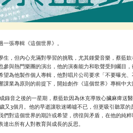
過一張專輯《這個世界》。
學生，但內心充滿對學習的挑戰，尤其鍾愛音樂，蔡藍欽
也參與熱門樂團的演出，他的演奏能力和歌聲受到矚目，
希望為他製作個人專輯，他對唱片公司要求「不要曝光、
響課業為原則的前提下，開始創作《這個世界》專輯中大
成錄音之後的一星期，蔡藍欽因為休克導致心臟麻痺送醫不治
2歲又3個月。他的早逝讓歌迷唏噓不已，但更吸引聽眾的
我們對這個世界的期許或希望，徬徨與矛盾，在他的純粹
表達出所有人對教育與成長的反思。