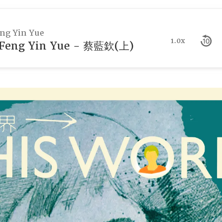
g Yin Yue
1.0x
eng Yin Yue - 蔡藍欽(上)