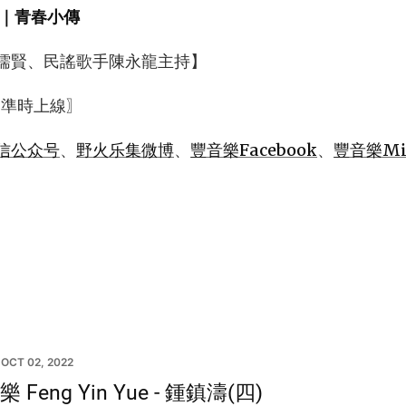
｜青春小傳
儒賢、民謠歌手陳永龍主持】
 準時上線〗
信公众号
、
野火乐集微博
、
豐音樂Facebook
、
豐音樂Mix
OCT 02, 2022
 Feng Yin Yue - 鍾鎮濤(四)