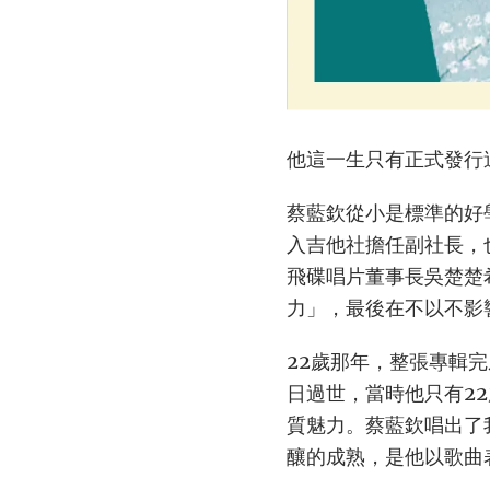
他這一生只有正式發行
蔡藍欽從小是標準的好
入吉他社擔任副社長，
飛碟唱片董事長吳楚楚
力」，最後在不以不影
22歲那年，整張專輯完
日過世，當時他只有2
質魅力。蔡藍欽唱出了
釀的成熟，是他以歌曲