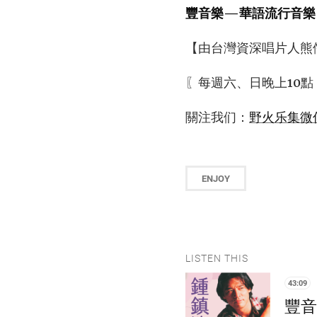
豐音樂—華語流行音樂
【由台灣資深唱片人熊
〖每週六、日晚上10點
關注我们：
野火乐集微
ENJOY
LISTEN THIS
43:09
豐音樂