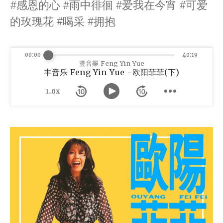
#感恩的心 #雨中徘徊 #爱我在今宵 #可爱
的玫瑰花 #喝采 #拥抱
00:00
40:19
豐音樂 Feng Yin Yue
丰音乐 Feng Yin Yue -欧阳菲菲(下)
1.0x