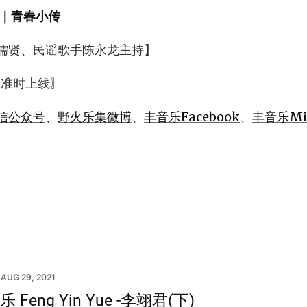
｜青春小传
儒贤、民谣歌手陈永龙主持】
 准时上线〗
信公众号
、
野火乐集微博
、
丰音乐Facebook
、
丰音乐Mix
AUG 29, 2021
 Feng Yin Yue -李翊君(下)