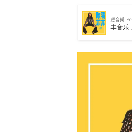
豐音樂 Fen
丰音乐 F