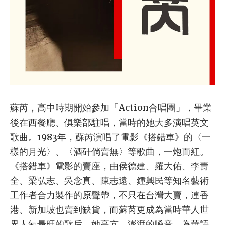
蘇芮，高中時期開始參加「Action合唱團」，畢業
後在西餐廳、俱樂部駐唱，當時的她大多演唱英文
歌曲。1983年，蘇芮演唱了電影《搭錯車》的〈一
樣的月光〉、〈酒矸倘賣無〉等歌曲，一炮而紅。
《搭錯車》電影的賣座，由侯德建、羅大佑、李壽
全、梁弘志、吳念真、陳志遠、鍾興民等知名藝術
工作者合力製作的原聲帶，不只在台灣大賣，連香
港、新加坡也賣到缺貨，而蘇芮更成為當時華人世
界人氣最旺的歌后，她高亢、澎湃的嗓音，為華語