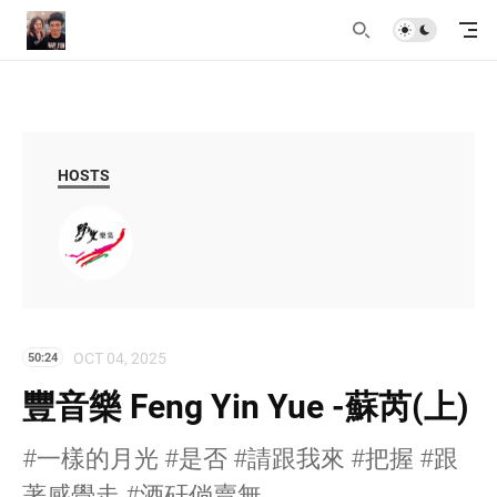
HOSTS
OCT 04, 2025
50:24
豐音樂 Feng Yin Yue -蘇芮(上)
#一樣的月光 #是否 #請跟我來 #把握 #跟
著感覺走 #酒矸倘賣無