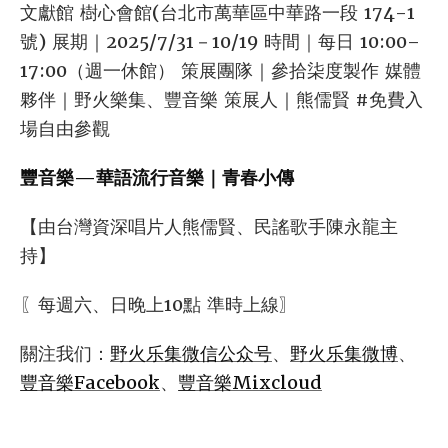
文獻館 樹心會館(台北市萬華區中華路一段 174-1
號) 展期｜2025/7/31－10/19 時間｜每日 10:00–
17:00（週一休館） 策展團隊｜參拾柒度製作 媒體
夥伴｜野火樂集、豐音樂 策展人｜熊儒賢 #免費入
場自由參觀
豐音樂—華語流行音樂｜青春小傳
【由台灣資深唱片人熊儒賢、民謠歌手陳永龍主
持】
〖每週六、日晚上10點 準時上線〗
關注我们：
野火乐集微信公众号
、
野火乐集微博
、
豐音樂Facebook
、
豐音樂Mixcloud