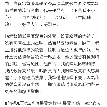
曲，自從出首張專輯至今其演唱的歌曲多次成為家
喻戶曉的流行名曲。代表作品有：〈不是我不小
心〉、〈再回到從前〉、〈北風〉、〈世間纏
綿〉、〈好男人〉…等歌曲。
張鎬哲總愛穿著深色的外套，留著絡腮的大鬍子，
沒有高高在上的星味，然而只要張鎬哲一開口，都
臣服於他渾厚的歌聲，也明白這位大叔型的歌手為
什麼會佔據華語歌壇一席之地，他的聲音有種獨特
的沙啞，極富磁性。他自言「我的唱法比較獨特，
我的歌節奏舒緩，吟詠真情！我對唱歌實在太感興
趣了，不願輕易放棄，我準備繼續唱下去，因為我
的聲音還沒有生銹。」期待張鎬哲繼續為我們帶來
更多的鄉愁迴響曲。
#請播A面第2首 #展覽進行中 展覽地點｜台北市立