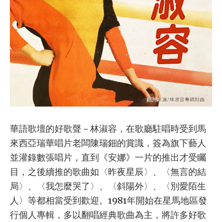
華語歌壇的好歌聲－林淑容，在歌廳駐唱時受到馬
來西亞瑞華唱片老闆陳瑞鈿的賞識，簽為旗下藝人
並灌錄數張唱片，直到《安娜》一片的推出才受矚
目，之後續推的歌曲如〈昨夜星辰〉、〈無言的結
局〉、〈我怎麼哭了〉、〈斜陽外〉、〈別愛陌生
人〉等都相當受到歡迎。1981年開始在星馬地區發
行個人專輯，多以翻唱經典歌曲為主，將許多好歌