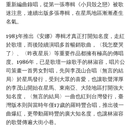
重新編曲錄唱，從第一張專輯《小貝殼之戀》被歌
迷注意，連續出版多張專輯，在星馬地區漸漸產生
名氣。
1983年推出《安娜》專輯才真正打開知名度，走紅
於歌壇，而後陸續演唱多首暢銷歌曲，〈我怎麼哭
了〉、〈昨夜星辰〉等重要作品都擁有極高的傳唱
度。1986年，已是歌壇一線歌手的林淑容，唱片公
司策畫一首男女對唱，先與李茂山合唱〈無言的結
局〉於星馬發行，受到大眾的喜愛，也讓歌聲渾厚
的李茂山開始在星馬、東南亞、大陸地區打開強大
知名度，〈無言的結局〉一曲也紅到台灣發行，臺
灣版本則與當時年僅17歲的羅時豐合唱，推出後一
曲爆紅，更帶動羅時豐的廣大知名度，也讓林淑容
的歌聲傳遍大街小巷。