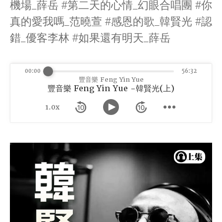
機場_薛岳 #第二天的心情_幻眼合唱團 #你
真的愛我嗎_范曉萱 #感恩的歌_韓賢光 #認
錯_優客李林 #如果還有明天_薛岳
00:00
56:32
豐音樂 Feng Yin Yue
豐音樂 Feng Yin Yue -韓賢光(上)
1.0x