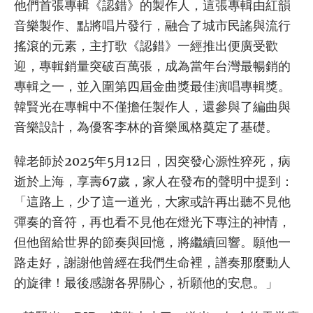
他們首張專輯《認錯》的製作人，這張專輯由紅韻
音樂製作、點將唱片發行，融合了城市民謠與流行
搖滾的元素，主打歌《認錯》一經推出便廣受歡
迎，專輯銷量突破百萬張，成為當年台灣最暢銷的
專輯之一，並入圍第四屆金曲獎最佳演唱專輯獎。
韓賢光在專輯中不僅擔任製作人，還參與了編曲與
音樂設計，為優客李林的音樂風格奠定了基礎。
韓老師於2025年5月12日，因突發心源性猝死，病
逝於上海，享壽67歲，家人在發布的聲明中提到：
「這路上，少了這一道光，大家或許再出聽不見他
彈奏的音符，再也看不見他在燈光下專注的神情，
但他留給世界的節奏與回憶，將繼續回響。願他一
路走好，謝謝他曾經在我們生命裡，譜奏那麼動人
的旋律！最後感謝各界關心，祈願他的安息。」