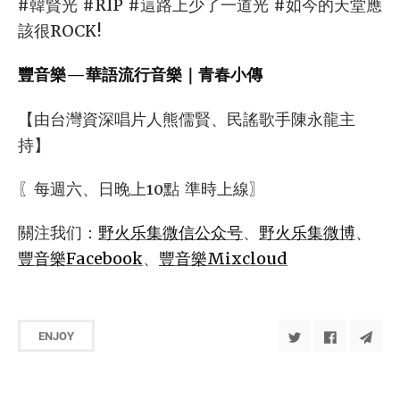
#韓賢光 #RIP #這路上少了一道光 #如今的天堂應
該很ROCK!
豐音樂—華語流行音樂｜青春小傳
【由台灣資深唱片人熊儒賢、民謠歌手陳永龍主
持】
〖每週六、日晚上10點 準時上線〗
關注我们：
野火乐集微信公众号
、
野火乐集微博
、
豐音樂Facebook
、
豐音樂Mixcloud
ENJOY