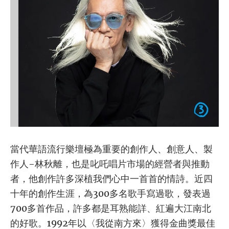
當代華語流行樂壇極為重要的創作人、創意人、製
作人-林秋離，也是叱吒唱片市場的經營者與推動
者，他創作許多深植我們心中一首首的情詩。近四
十年的創作生涯，為300多名歌手寫過歌，發表過
700多首作品，許多都是耳熟能詳、紅遍大江南北
的好歌。1992年以〈我從南方來〉獲得金曲獎最佳