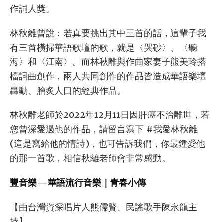
作詞人獎。
林秋離曾說：若真要挑出其中三首的話，這輩子我
有三首橫掃華語歌壇的歌，就是〈哭砂〉、〈聽
海〉和〈江南〉。而林秋離與作曲家妻子熊美玲搭
檔詞曲創作，兩人共同創作的作品皆造成華語樂壇
轟動、膾炙人口的經典作品。
林秋離老師於2022年12月11日因肝癌不治離世，若
您曾深愛過他的作品，請留言寫下 #我愛林秋離
(這是寫給他的情詩)，也可告訴我們，你最鍾愛他
的那一首歌，相信秋離老師會非常感動。
豐音樂—華語流行音樂｜青春小傳
【由台灣資深唱片人熊儒賢、民謠歌手陳永龍主
持】