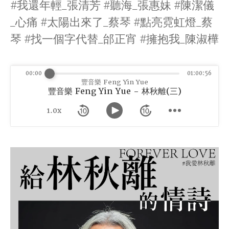
#我還年輕_張清芳 #聽海_張惠妹 #陳潔儀
_心痛 #太陽出來了_蔡琴 #點亮霓虹燈_蔡
琴 #找一個字代替_邰正宵 #擁抱我_陳淑樺
00:00
01:00:56
豐音樂 Feng Yin Yue
豐音樂 Feng Yin Yue - 林秋離(三)
1.0x