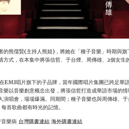
者的熊儒賢(主持人熊姐)，將她在「種子音樂」時期與旗
情方式，在本集中將張信哲、于台煙、周傳雄、2個女生
5年在EMI唱片旗下的子品牌，當年國際唱片集團已跨足華
音樂以音樂創意概念出發，將張信哲打造成華語市場的情
人演唱會，場場爆滿。同期間；種子音樂也與周傳雄、于
，每首歌曲都有時光的記憶。
行音樂病
台灣購書連結
海外購書連結