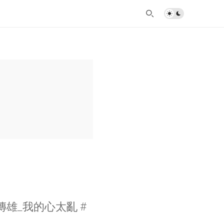
傳雄_我的心太亂 #