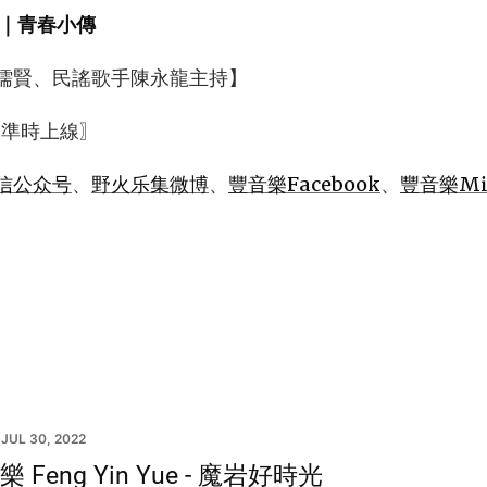
｜青春小傳
儒賢、民謠歌手陳永龍主持】
 準時上線〗
信公众号
、
野火乐集微博
、
豐音樂Facebook
、
豐音樂Mix
JUL 30, 2022
 Feng Yin Yue - 魔岩好時光