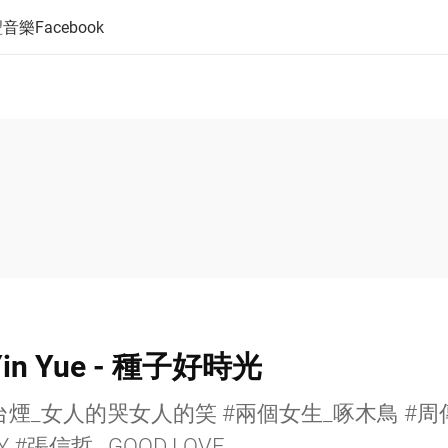
音樂Facebook
Yin Yue - 種子好時光
台煙_女人的哭女人的笑 #兩個女生_啄木鳥 #周
 #張信哲_ GOOD LOVE