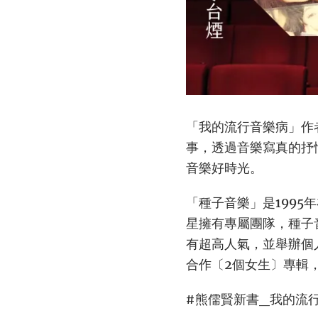
「我的流行音樂病」作
事，透過音樂寫真的抒
音樂好時光。
「種子音樂」是199
星擁有專屬團隊，種子
有超高人氣，並舉辦個
合作〔2個女生〕專輯
#熊儒賢新書_我的流