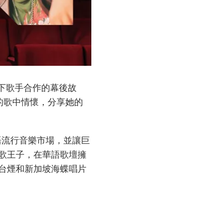
下歌手合作的幕後故
的歌中情懷，分享她的
語流行音樂市場，並讓巨
歌王子，在華語歌壇擁
台煙和新加坡海蝶唱片