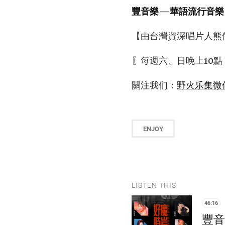
豐音樂—華語流行音樂
【由台灣資深唱片人熊
〖每週六、日晚上10點
關注我们：
野火乐集微
ENJOY
LISTEN THIS
46:16
豐音樂