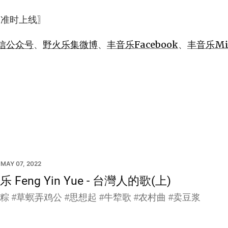
 准时上线〗
信公众号
、
野火乐集微博
、
丰音乐Facebook
、
丰音乐Mix
MAY 07, 2022
 Feng Yin Yue - 台灣人的歌(上)
粽 #草螟弄鸡公 #思想起 #牛犂歌 #农村曲 #卖豆浆