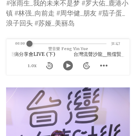
#张雨生_我的未来不是梦 #罗大佑_鹿港小
镇 #林强_向前走 #周华健_朋友 #茄子蛋_
浪子回头 #苏娅_美丽岛
00:00
31:47
豐音樂 Feng Yin Yue
病分享會LIVE (下)
1.0x