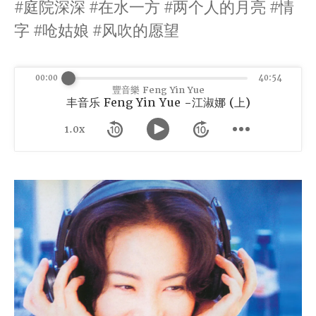
#庭院深深 #在水一方 #两个人的月亮 #情
字 #呛姑娘 #风吹的愿望
00:00
40:54
豐音樂 Feng Yin Yue
丰音乐 Feng Yin Yue -江淑娜 (上)
1.0x