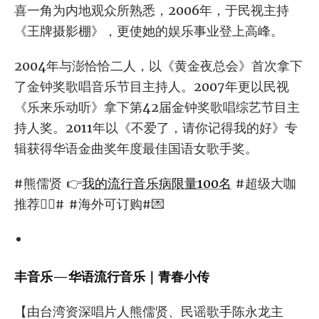
喜一角为内地观众所熟悉，2006年，于民视主持
《王牌摄影棚》，更使她的娱乐事业登上高峰。
2004年与澎恰恰二人，以《黄金夜总会》首次拿下
了金钟奖歌唱音乐节目主持人。2007年更以民视
《乐来乐动听》拿下第42届金钟奖歌唱综艺节目主
持人奖。2011年以《不爱了，请你记得我的好》专
辑获得华语金曲奖年度最佳国语女歌手奖。
#熊儒贤 👉
我的流行音乐病限量100名
#超级大咖
推荐🙇‍♀️# #海外可订购#💌
丰音乐—华语流行音乐｜青春小传
【由台湾资深唱片人熊儒贤、民谣歌手陈永龙主