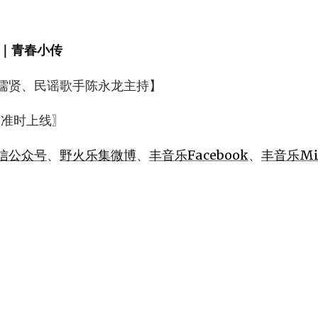
｜青春小传
儒贤、民谣歌手陈永龙主持】
 准时上线〗
信公众号
、
野火乐集微博
、
丰音乐Facebook
、
丰音乐Mix