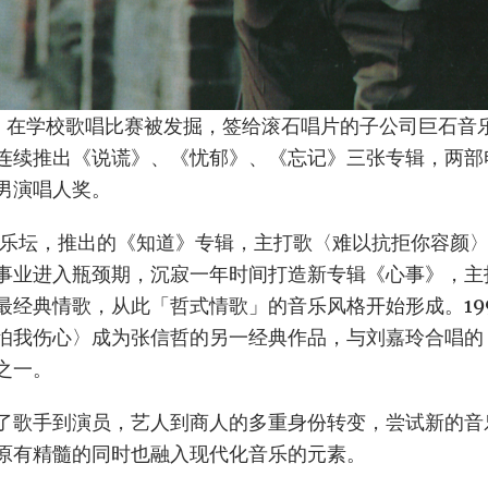
，在学校歌唱比赛被发掘，签给滚石唱片的子公司巨石音
连续推出《说谎》、《忧郁》、《忘记》三张专辑，两部
男演唱人奖。
回归乐坛，推出的《知道》专辑，主打歌〈难以抗拒你容颜
事业进入瓶颈期，沉寂一年时间打造新专辑《心事》，主
最经典情歌，从此「哲式情歌」的音乐风格开始形成。19
怕我伤心〉成为张信哲的另一经典作品，与刘嘉玲合唱的
之一。
了歌手到演员，艺人到商人的多重身份转变，尝试新的音
原有精髓的同时也融入现代化音乐的元素。