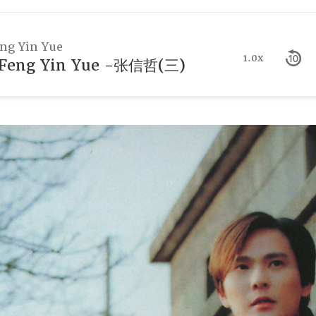
g Yin Yue
1.0x
eng Yin Yue -张信哲(三)