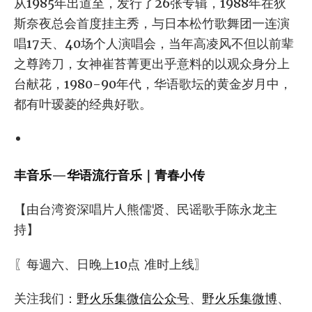
从1985年出道至，发行了26张专辑，1988年在狄
斯奈夜总会首度挂主秀，与日本松竹歌舞团一连演
唱17天、40场个人演唱会，当年高凌风不但以前辈
之尊跨刀，女神崔苔菁更出乎意料的以观众身分上
台献花，1980-90年代，华语歌坛的黄金岁月中，
都有叶瑷菱的经典好歌。
丰音乐—华语流行音乐｜青春小传
【由台湾资深唱片人熊儒贤、民谣歌手陈永龙主
持】
〖每週六、日晚上10点 准时上线〗
关注我们：
野火乐集微信公众号
、
野火乐集微博
、