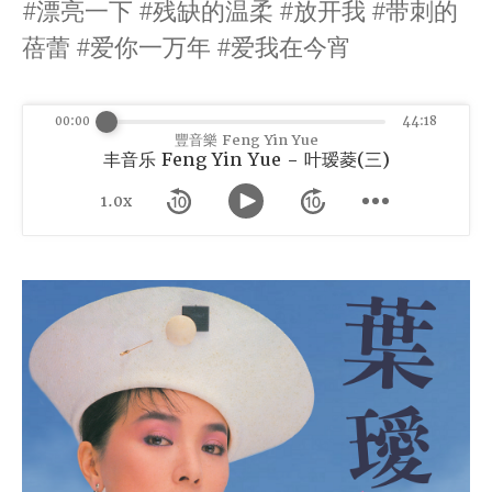
#漂亮一下 #残缺的温柔 #放开我 #带刺的
蓓蕾 #爱你一万年 #爱我在今宵
00:00
44:18
豐音樂 Feng Yin Yue
丰音乐 Feng Yin Yue - 叶瑷菱(三)
1.0x