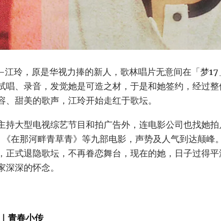
手-江玲，原是华视力捧的新人，歌林唱片无意间在「梦1
试唱、录音，发觉她是可造之材，于是和她签约，经过整
容、甜美的歌声，江玲开始走红于歌坛。
主持大型电视综艺节目和拍广告外，连电影公司也找她拍
、《在那河畔青草青》等九部电影，声势及人气到达颠峰。
，正式退隐歌坛，不再眷恋舞台，现在的她，日子过得平
家深深的怀念。
｜青春小传