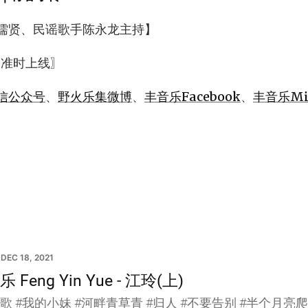
儒贤、民谣歌手陈永龙主持】
 准时上线〗
信公众号
、
野火乐集微博
、
丰音乐Facebook
、
丰音乐Mix
DEC 18, 2021
 Feng Yin Yue - 江玲(上)
歌 #我的小妹 #河畔青草青 #归人 #不要告别 #半个月亮