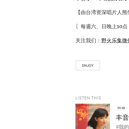
【由台湾资深唱片人熊
〖每週六、日晚上10点
关注我们：
野火乐集微
ENJOY
LISTEN THIS
39:48
丰音乐
#我的