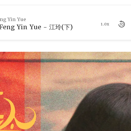
g Yin Yue
1.0x
eng Yin Yue - 江玲(下)