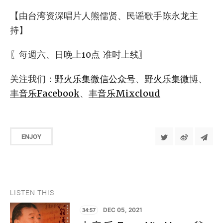
【由台湾资深唱片人熊儒贤、民谣歌手陈永龙主
持】
〖每週六、日晚上10点 准时上线〗
关注我们：
野火乐集微信公众号
、
野火乐集微博
、
丰音乐Facebook
、
丰音乐Mixcloud
ENJOY
LISTEN THIS
34:57
DEC 05, 2021