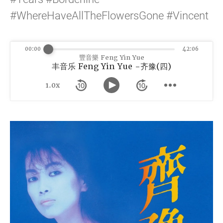
#WhereHaveAllTheFlowersGone #Vincent
00:00
42:06
豐音樂 Feng Yin Yue
丰音乐 Feng Yin Yue -齐豫(四)
1.0x