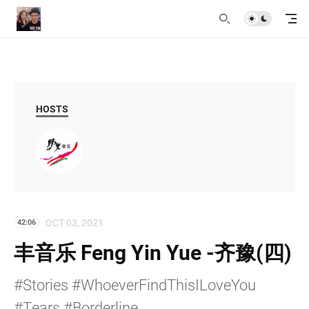
HOSTS
OCT 03, 2021
42:06
丰音乐 Feng Yin Yue -齐豫(四)
#Stories #WhoeverFindThisILoveYou
#Tears #Borderline