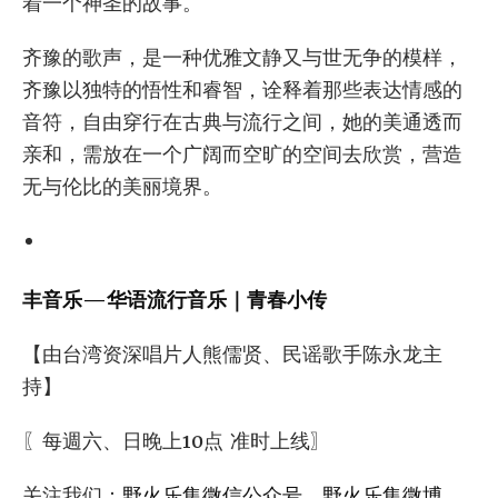
着一个神圣的故事。
齐豫的歌声，是一种优雅文静又与世无争的模样，
齐豫以独特的悟性和睿智，诠释着那些表达情感的
音符，自由穿行在古典与流行之间，她的美通透而
亲和，需放在一个广阔而空旷的空间去欣赏，营造
无与伦比的美丽境界。
丰音乐—华语流行音乐｜青春小传
【由台湾资深唱片人熊儒贤、民谣歌手陈永龙主
持】
〖每週六、日晚上10点 准时上线〗
关注我们：
野火乐集微信公众号
、
野火乐集微博
、