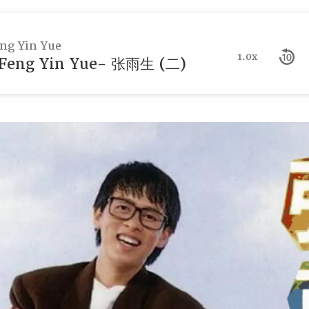
g Yin Yue
1.0x
eng Yin Yue- 张雨生 (二)