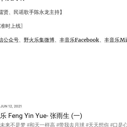
儒贤、民谣歌手陈永龙主持】
 准时上线〗
信公众号
、
野火乐集微博
、
丰音乐Facebook
、
丰音乐Mix
JUN 12, 2021
 Feng Yin Yue- 张雨生 (一)
未来不是梦 #和天一样高 #带我去月球 #天天想你 #口是