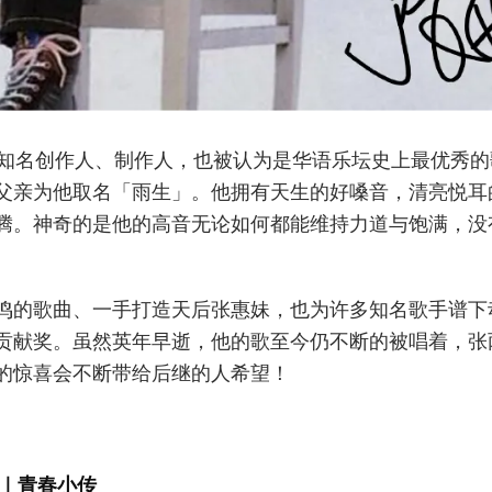
97)，知名创作人、制作人，也被认为是华语乐坛史上最优秀
父亲为他取名「雨生」。他拥有天生的好嗓音，清亮悦耳
腾。神奇的是他的高音无论如何都能维持力道与饱满，没
鸣的歌曲、一手打造天后张惠妹，也为许多知名歌手谱下动
贡献奖。虽然英年早逝，他的歌至今仍不断的被唱着，张
的惊喜会不断带给后继的人希望！
｜青春小传