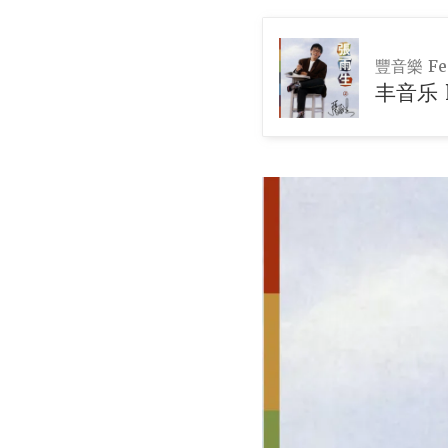
豐音樂 Fen
丰音乐 F