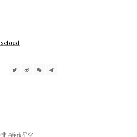
cloud
心非 #静夜星空