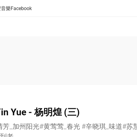
音樂Facebook
in Yue - 杨明煌 (三)
清芳_加州阳光#黄莺莺_春光 #辛晓琪_味道#苏
你到老