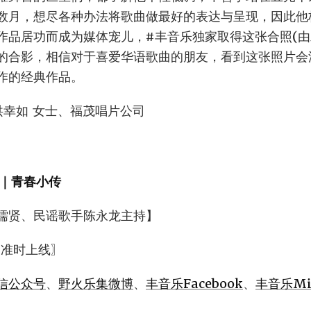
数月，想尽各种办法将歌曲做最好的表达与呈现，因此他
作品居功而成为媒体宠儿，#丰音乐独家取得这张合照(由
的合影，相信对于喜爱华语歌曲的朋友，看到这张照片会
作的经典作品。
洪幸如 女士、福茂唱片公司
｜青春小传
儒贤、民谣歌手陈永龙主持】
 准时上线〗
信公众号
、
野火乐集微博
、
丰音乐Facebook
、
丰音乐Mix