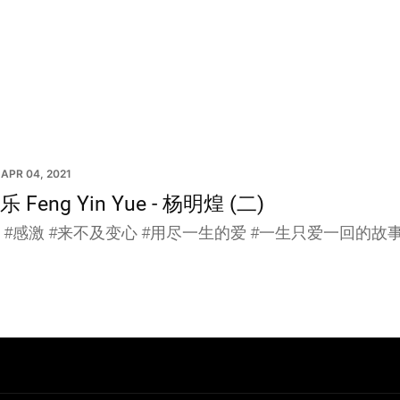
APR 04, 2021
 Feng Yin Yue - 杨明煌 (二)
 #感激 #来不及变心 #用尽一生的爱 #一生只爱一回的故事