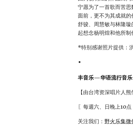
宁愿为了一首歌而苦思
面前，更不为其成就的
舒骏、周慧敏与林隆璇
起想念杨明煌和他所制
*特别感谢照片提供：
丰音乐—华语流行音乐
【由台湾资深唱片人熊
〖每週六、日晚上10点
关注我们：
野火乐集微