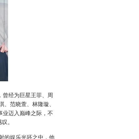
，曾经为巨星王菲、周
琪、范晓萱、林隆璇、
事业迈入巅峰之际，不
感叹。
射的娱乐光环之中，他