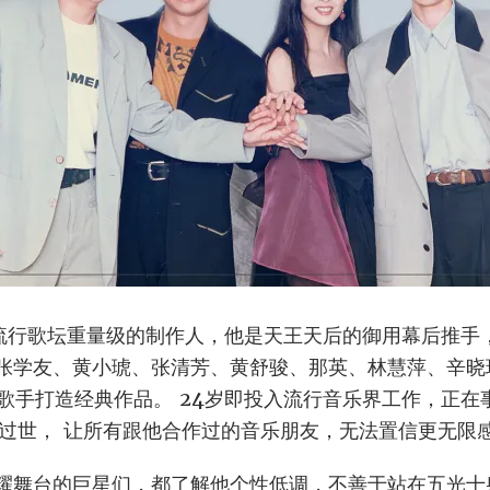
流行歌坛重量级的制作人，他是天王天后的御用幕后推手
张学友、黄小琥、张清芳、黄舒骏、那英、林慧萍、辛晓
歌手打造经典作品。 24岁即投入流行音乐界工作，正在
祸过世， 让所有跟他合作过的音乐朋友，无法置信更无限
耀舞台的巨星们，都了解他个性低调，不善于站在五光十