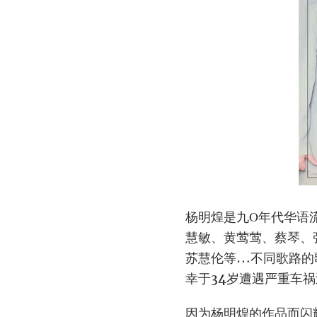
杨明煌是九Ο年代华语
慧敏、黄莺莺、蔡琴、
苏慧伦等…不同歌路的
幸于34岁遭遇严重车
因为杨明煌的作品而闪