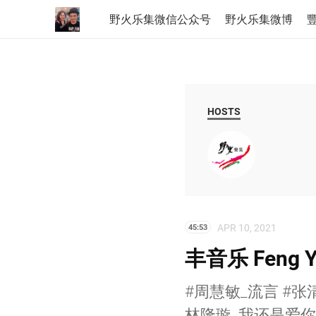
野火乐集微信公众号
野火乐集微博
豐
HOSTS
APR 10, 2021
45:53
丰音乐 Feng Y
#周慧敏_流言 #张
林隆璇_我还是爱