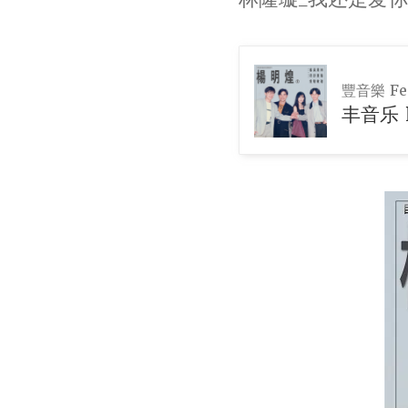
豐音樂 Fen
丰音乐 F