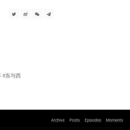
 #东与西
Archive
Posts
Episodes
Moments