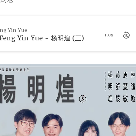
g Yin Yue
1.0x
eng Yin Yue - 杨明煌 (三)