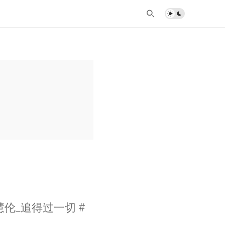
慧伦_追得过一切 #