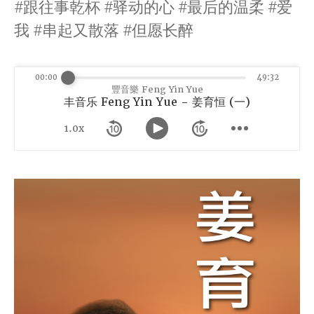
#跟往事乾杯 #驿动的心 #最后的温柔 #爱
我 #串起又散落 #但愿长醉
00:00
49:32
豐音樂 Feng Yin Yue
丰音乐 Feng Yin Yue - 姜育恒 (一)
1.0x