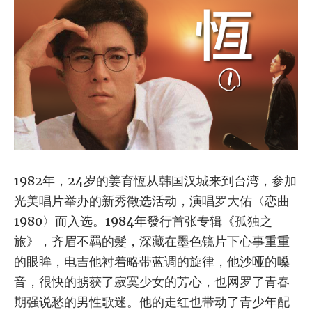
1982年，24岁的姜育恆从韩国汉城来到台湾，参加
光美唱片举办的新秀徵选活动，演唱罗大佑〈恋曲
1980〉而入选。1984年發行首张专辑《孤独之
旅》，齐眉不羁的髮，深藏在墨色镜片下心事重重
的眼眸，电吉他衬着略带蓝调的旋律，他沙哑的嗓
音，很快的掳获了寂寞少女的芳心，也网罗了青春
期强说愁的男性歌迷。他的走红也带动了青少年配