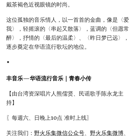
戴茶褐色近视眼镜的时尚。
这位孤独的音乐情人，以一首首的金曲，像是〈爱
我〉，轻摇滚的〈串起又散落〉，蓝调的〈但愿常
醉〉，抒情的〈最后的温柔〉、〈昨日梦已远〉，
逐步奠定在华语流行歌坛的地位。
丰音乐—华语流行音乐｜青春小传
【由台湾资深唱片人熊儒贤、民谣歌手陈永龙主
持】
〖每週六、日晚上10点 准时上线〗
关注我们：
野火乐集微信公众号
、
野火乐集微博
、